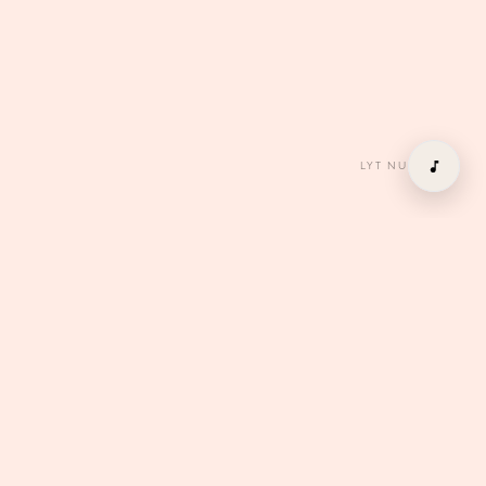
LYT NU
kalender
01
5 JUNI 2026
BAROK - EN RYTMISK REINKARNATION
Vor Frue Kirke, Aarhus
Køb billet